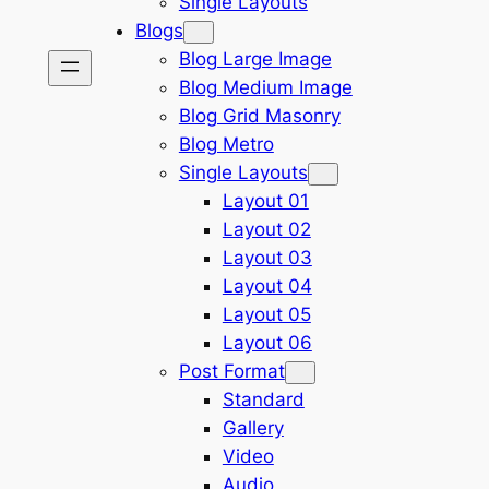
Single Layouts
Blogs
Blog Large Image
Blog Medium Image
Blog Grid Masonry
Blog Metro
Single Layouts
Layout 01
Layout 02
Layout 03
Layout 04
Layout 05
Layout 06
Post Format
Standard
Gallery
Video
Audio