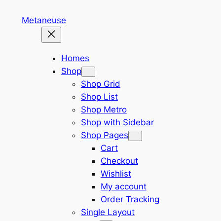
Skip
Metaneuse
to
content
Homes
Shop
Shop Grid
Shop List
Shop Metro
Shop with Sidebar
Shop Pages
Cart
Checkout
Wishlist
My account
Order Tracking
Single Layout