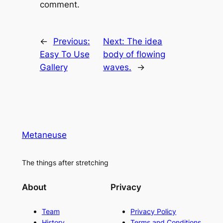
comment.
←
Previous:
Next:
The idea
Easy To Use
body of flowing
Gallery
waves.
→
Metaneuse
The things after stretching
About
Privacy
Team
Privacy Policy
History
Terms and Conditions